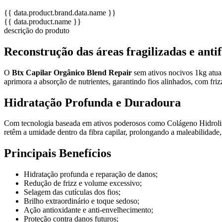
{{ data.product.brand.data.name }}
{{ data.product.name }}
descrição do produto
Reconstrução das áreas fragilizadas e antif
O
Btx Capilar Orgânico Blend Repair
sem ativos nocivos 1kg atua 
aprimora a absorção de nutrientes, garantindo fios alinhados, com fri
Hidratação Profunda e Duradoura
Com tecnologia baseada em ativos poderosos como Colágeno Hidroli
retêm a umidade dentro da fibra capilar, prolongando a maleabilidade,
Principais Benefícios
Hidratação profunda e reparação de danos;
Redução de frizz e volume excessivo;
Selagem das cutículas dos fios;
Brilho extraordinário e toque sedoso;
Ação antioxidante e anti-envelhecimento;
Proteção contra danos futuros;