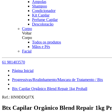
Ampolas
Shampoo
Condicionador
Kit Capilar
Perfume Capilar
Descoloração
Corpo
Voltar
Corpo
Todos os produtos
Mãos e Pés
Facial
61 981403570
Página Inicial
Progressivas/Realinhamento/Mascara de Tratamento / Btx
Btx Capilar Orgânico Blend Repair 1kg Prohall
Ref.:
HN9DDQJ7X
Btx Capilar Orgânico Blend Repair 1kg Pr