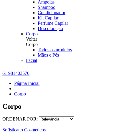
Ampolas
Shampoo
Condicionador
Kit Capilar
Perfume Capilar
Descoloração
Corpo
Voltar
Corpo
Todos os produtos
Mãos e Pés
Facial
61 981403570
Página Inicial
Corpo
Corpo
ORDENAR POR:
Sofisticatto Cosmeticos