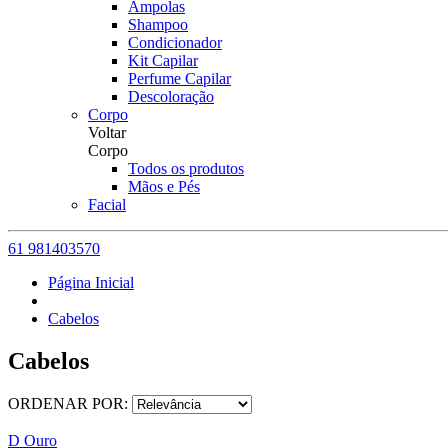
Ampolas
Shampoo
Condicionador
Kit Capilar
Perfume Capilar
Descoloração
Corpo
Voltar
Corpo
Todos os produtos
Mãos e Pés
Facial
61 981403570
Página Inicial
Cabelos
Cabelos
ORDENAR POR:
D Ouro