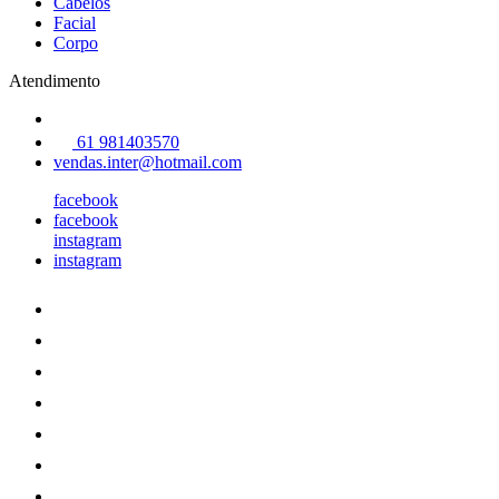
Cabelos
Facial
Corpo
Atendimento
61 981403570
vendas.inter@hotmail.com
facebook
facebook
instagram
instagram