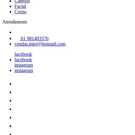
Cabelos
Facial
Corpo
Atendimento
61 981403570
vendas.inter@hotmail.com
facebook
facebook
instagram
instagram