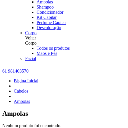
Ampolas
Shampoo
Condicionador
Kit Capilar
Perfume Capilar
Descoloração
Corpo
Voltar
Corpo
Todos os produtos
Mãos e Pés
Facial
61 981403570
Página Inicial
Cabelos
Ampolas
Ampolas
Nenhum produto foi encontrado.